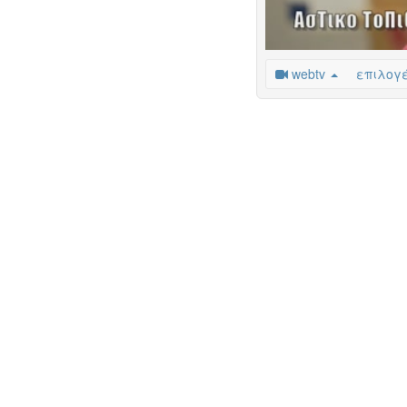
επιλογή
webtv
επιλογ
προγράμματος